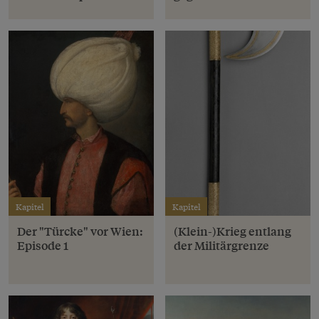
Kapitel
Kapitel
Der "Türcke" vor Wien:
(Klein-)Krieg entlang
Episode 1
der Militärgrenze