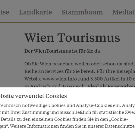
eise
Landkarte
Stammbaum
Media
Wien Tourismus
Der WienTourismus ist für Sie da
Ob Sie Wien besuchen wollen oder schon da sind
Reihe an Services für Sie bereit. Für Ihre Reisep
Website
www.wien.info
rund 5.500 Artikel in 10
in Arabisch und Japanisch. Ideal als Reisevorbe
Einlesen, um sich mit der enormen Vielfalt der S
bsite verwendet Cookies
das eine oder andere Geheimnis einzutauchen. Si
 technisch notwendige Cookies und Analyse-Cookies ein. Anal
Sehenswürdigkeit oder eine bestimmte Veranstal
t mit Ihrer Zustimmung und ausschließlich für statistische Zwe
Eventdatenbank sind derzeit rund 15.000 Verans
Details zu den einzelnen Cookies finden Sie in den „Cookie-
eingetragen, da ist für jeden Anlass und Geschma
gen“. Weitere Informationen finden Sie in unserer Datenschutze
Ebenfalls online ist eine Hoteldatenbank, über d