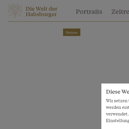
Die Welt der
Portraits
Zeitr
Habsburger
Partner
Diese We
Wir setzen
werden ers
verwendet. 
Einstellun