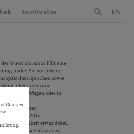
thek
Textmodus
EN
, der WienTourismus hält eine
lanung finden Sie auf unserer
 europäischen Sprachen sowie
reitung, aber auch zum
tadt zu beschäftigen oder in
e suchen eine
yse-Cookies
tung? In unserer
cke
taltungen bis 2015
ck mit Sicherheit etwas dabei.
rklärung.
ie Sie direkt buchen können.