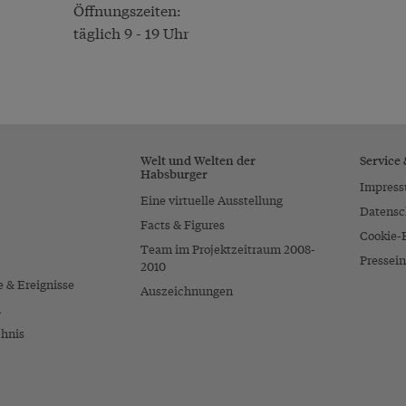
Öffnungszeiten:
täglich 9 - 19 Uhr
Welt und Welten der
Service
Habsburger
Impres
Eine virtuelle Ausstellung
Datensc
Facts & Figures
Cookie-
Team im Projektzeitraum 2008-
Pressein
2010
e & Ereignisse
Auszeichnungen
n
chnis