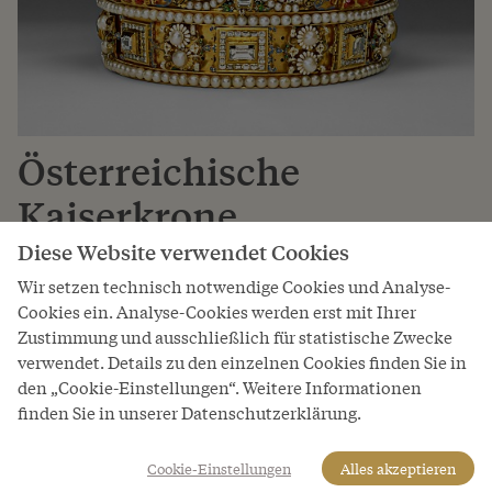
Österreichische
Kaiserkrone
Diese Website verwendet Cookies
1804–1918
Wir setzen technisch notwendige Cookies und Analyse-
Diese 1602 in Prag für Kaiser Rudolf II. angefertigte
Cookies ein. Analyse-Cookies werden erst mit Ihrer
Krone diente ursprünglich unter der Bezeichung
Zustimmung und ausschließlich für statistische Zwecke
"Hauskrone" als symbolhaftes Substitut für die in
verwendet. Details zu den einzelnen Cookies finden Sie in
Nürnberg verwahrten Insignien des Heiligen
den „Cookie-Einstellungen“. Weitere Informationen
Römischen Reiches zur Darstellung imperialer Würde
finden Sie in unserer Datenschutzerklärung.
bei bestimmten Zeremonien am habsburgischen Hof.
Als Kaiser Franz I. 1804 das Kaisertum Österreich
Cookie-Einstellungen
Alles akzeptieren
proklamierte, wählte man diese Krone als Insignie des