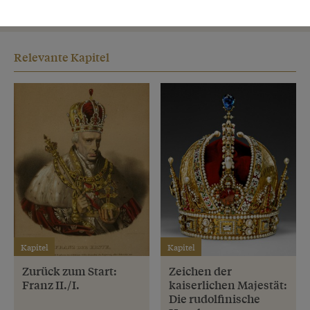
neu geschaffenen Kaisertitels.
Relevante Kapitel
Kapitel
Kapitel
Zurück zum Start:
Zeichen der
Franz II./I.
kaiserlichen Majestät:
Die rudolfinische