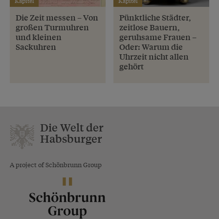
Kapitel
Kapitel
Die Zeit messen – Von
Pünktliche Städter,
großen Turmuhren
zeitlose Bauern,
und kleinen
geruhsame Frauen –
Sackuhren
Oder: Warum die
Uhrzeit nicht allen
gehört
Die Welt der
Habsburger
A project of Schönbrunn Group