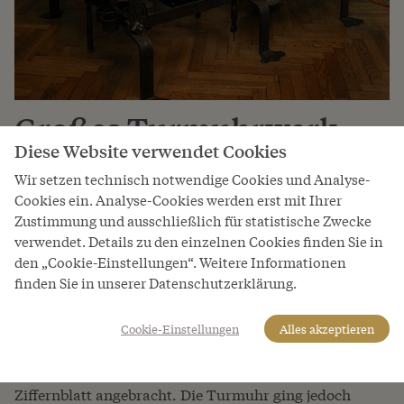
Großes Turmuhrwerk
Diese Website verwendet Cookies
von St. Stephan oder:
Wir setzen technisch notwendige Cookies und Analyse-
Korrekte Zeitangaben
Cookies ein. Analyse-Cookies werden erst mit Ihrer
Zustimmung und ausschließlich für statistische Zwecke
sind schwierig
verwendet. Details zu den einzelnen Cookies finden Sie in
den „Cookie-Einstellungen“. Weitere Informationen
1699
finden Sie in unserer Datenschutzerklärung.
Die 1699 für den Stephansdom gefertigte Turmuhr wog
700 Kilogramm. Zu Beginn des 15. Jahrhunderts wurde
Cookie-Einstellungen
Alles akzeptieren
erstmals von einer mechanischen Räderuhr am Dom
berichtet und um 1500 wurde eine hölzerne Scheibe als
Ziffernblatt angebracht. Die Turmuhr ging jedoch