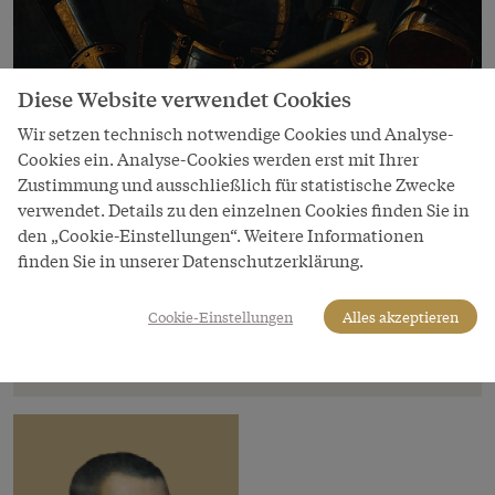
Diese Website verwendet Cookies
Wir setzen technisch notwendige Cookies und Analyse-
Cookies ein. Analyse-Cookies werden erst mit Ihrer
Bild
Zustimmung und ausschließlich für statistische Zwecke
verwendet. Details zu den einzelnen Cookies finden Sie in
Tiziano Vecellio (genannt Tizian): Kaiser
den „Cookie-Einstellungen“. Weitere Informationen
Karl V. im Harnisch, Mitte 16. Jahrhundert
finden Sie in unserer Datenschutzerklärung.
Copyright
Kunsthistorisches Museum
Cookie-Einstellungen
Alles akzeptieren
LeihgeberIn
Kunsthistorisches Museum Wien