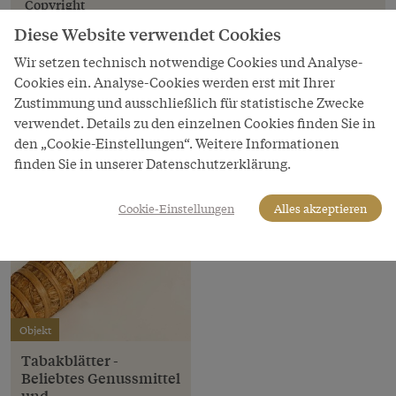
Copyright
Sammlung JTI / Austria Tabak
Diese Website verwendet Cookies
LeihgeberIn
Wir setzen technisch notwendige Cookies und Analyse-
Austria Tabak GmbH | The JTI Tobacco Collection Vienna
Cookies ein. Analyse-Cookies werden erst mit Ihrer
Zustimmung und ausschließlich für statistische Zwecke
verwendet. Details zu den einzelnen Cookies finden Sie in
den „Cookie-Einstellungen“. Weitere Informationen
finden Sie in unserer Datenschutzerklärung.
Cookie-Einstellungen
Alles akzeptieren
Objekt
Tabakblätter -
Beliebtes Genussmittel
und