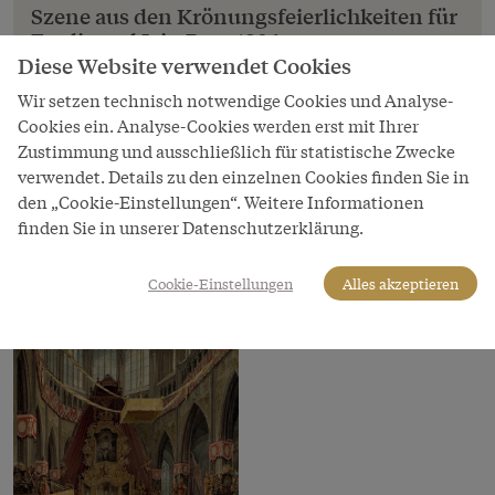
Szene aus den Krönungsfeierlichkeiten für
Ferdinand I. in Prag 1836
Diese Website verwendet Cookies
Szene aus den Krönungsfeierlichkeiten für
Ferdinand I. in Prag 1836
Wir setzen technisch notwendige Cookies und Analyse-
Cookies ein. Analyse-Cookies werden erst mit Ihrer
Erbhuldigung der böhmischen Stände im
Zustimmung und ausschließlich für statistische Zwecke
Wladislaw-Saal der Prager Burg.
verwendet. Details zu den einzelnen Cookies finden Sie in
Copyright
den „Cookie-Einstellungen“. Weitere Informationen
Österreichisches Staatsarchiv
finden Sie in unserer Datenschutzerklärung.
LeihgeberIn
Cookie-Einstellungen
Alles akzeptieren
Österreichisches Staatsarchiv