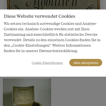
Diese Website verwendet Cookies
Bild
Wir setzen technisch notwendige Cookies und Analyse-
Cookies ein. Analyse-Cookies werden erst mit Ihrer
Schild mit Aufschrift: "Kayserlich
Zustimmung und ausschließlich für statistische Zwecke
Königliches Mobillien Magazin – 16. 8bre
verwendet. Details zu den einzelnen Cookies finden Sie in
1780"
den „Cookie-Einstellungen“. Weitere Informationen
Copyright
finden Sie in unserer Datenschutzerklärung.
Bundesmobilienverwaltung/Foto: Michel-Debor
Cookie-Einstellungen
Alles akzeptieren
LeihgeberIn
Bundesmobilienverwaltung