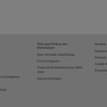
Welt und Welten der
Service
Habsburger
Impres
Eine virtuelle Ausstellung
Datensc
Facts & Figures
Cookie-
Team im Projektzeitraum 2008-
Pressein
2010
e & Ereignisse
Auszeichnungen
n
chnis