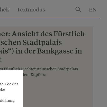
thek
Textmodus
EN
r: Ansicht des Fürstlich
ischen Stadtpalais
is“) in der Bankgasse in
t
s Fürstlich Liechtensteinischen Stadtpalais
ankgasse in Wien, Kupferst
yse-Cookies
cke
rklärung.