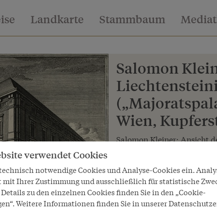
eise
Landkarte
Stammbaum
Media
Salomon Kleine
Liechtenstein
(„Majoratspala
Wien, Kupfers
Salomon Kleiner: Ansicht de
(„Majoratspalais“) in der B
bsite verwendet Cookies
 technisch notwendige Cookies und Analyse-Cookies ein. Anal
Copyright
t mit Ihrer Zustimmung und ausschließlich für statistische Zwe
Wien Museum
Details zu den einzelnen Cookies finden Sie in den „Cookie-
LeihgeberIn
gen“. Weitere Informationen finden Sie in unserer Datenschutze
Wien Museum