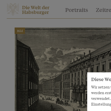
Die Welt der
Portraits
Zeitr
Habsburger
Bild
Diese We
Wir setzen
werden ers
verwendet. 
Einstellun