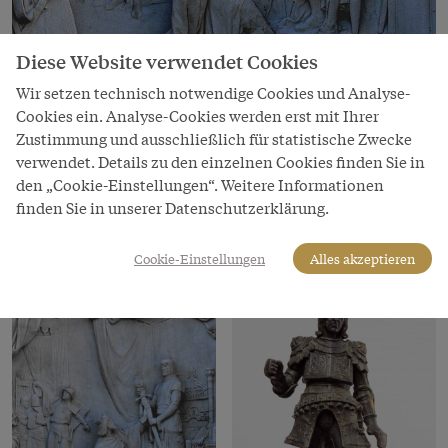
Diese Website verwendet Cookies
Wir setzen technisch notwendige Cookies und Analyse-
Bild
Cookies ein. Analyse-Cookies werden erst mit Ihrer
Zustimmung und ausschließlich für statistische Zwecke
Rudolf Weyr: König Ottokars Glück und
verwendet. Details zu den einzelnen Cookies finden Sie in
Ende, Relief am Grillparzer-Denkmal im
den „Cookie-Einstellungen“. Weitere Informationen
Wiener Volksgarten, 1889
finden Sie in unserer Datenschutzerklärung.
Copyright
Andreas Praefcke
Cookie-Einstellungen
Alles akzeptieren