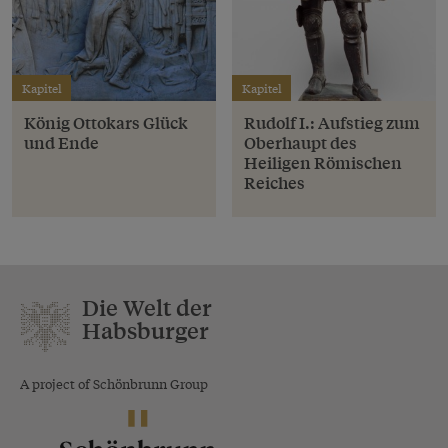
Kapitel
Kapitel
König Ottokars Glück
Rudolf I.: Aufstieg zum
und Ende
Oberhaupt des
Heiligen Römischen
Reiches
Die Welt der
Habsburger
A project of Schönbrunn Group