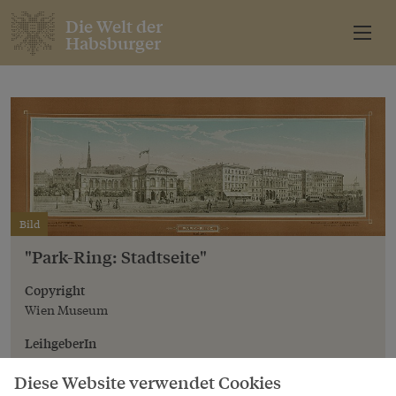
Die Welt der
Habsburger
Bild
"Park-Ring: Stadtseite"
Copyright
Wien Museum
LeihgeberIn
Wien Museum
Diese Website verwendet Cookies