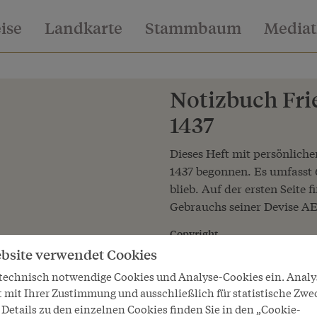
eise
Landkarte
Stammbaum
Media
Notizbuch Frie
1437
Dieses Heft mit persönlich
1437 begonnen. Es umfasst 6
blieb. Auf der ersten Seite 
Gebrauchs seiner Devise A
Copyright
Österreichische Nationalbibliot
bsite verwendet Cookies
 technisch notwendige Cookies und Analyse-Cookies ein. Anal
t mit Ihrer Zustimmung und ausschließlich für statistische Zwe
Details zu den einzelnen Cookies finden Sie in den „Cookie-