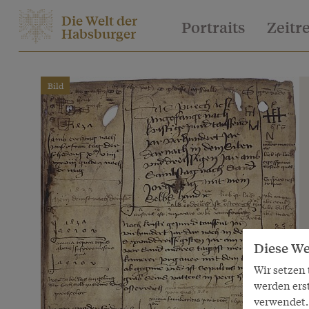
Die Welt der
Portraits
Zeitr
Habsburger
Bild
Diese We
Wir setzen
werden ers
verwendet. 