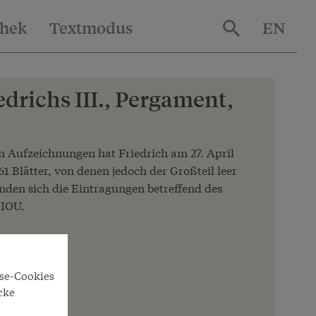
thek
Textmodus
EN
drichs III., Pergament,
en Aufzeichnungen hat Friedrich am 27. April
1 Blätter, von denen jedoch der Großteil leer
finden sich die Eintragungen betreffend des
EIOU.
hek
yse-Cookies
cke