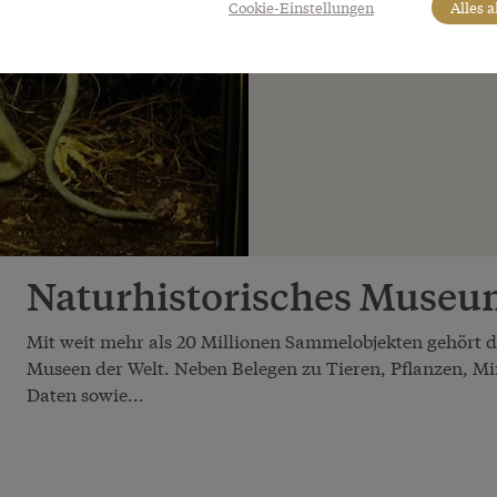
Cookie-Einstellungen
Alles 
Naturhistorisches Museu
Mit weit mehr als 20 Millionen Sammelobjekten gehört
Museen der Welt. Neben Belegen zu Tieren, Pflanzen, Mi
Daten sowie...