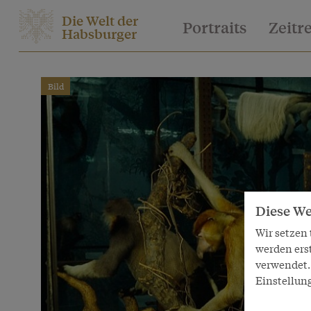
Die Welt der
Portraits
Zeitr
Habsburger
Bild
Diese We
Wir setzen
werden ers
verwendet. 
Einstellun