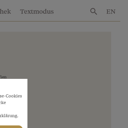
thek
Textmodus
EN
Wien
yse-Cookies
cke
rklärung.