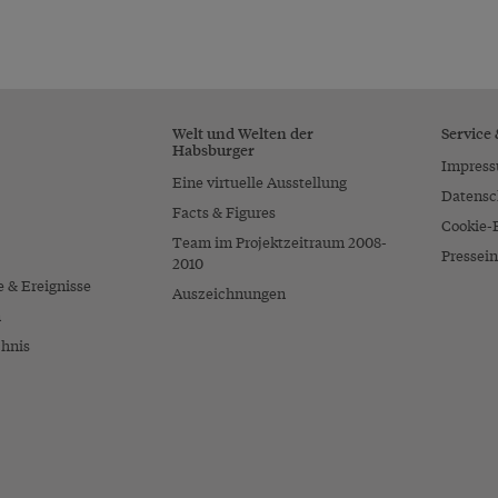
Welt und Welten der
Service
Habsburger
Impres
Eine virtuelle Ausstellung
Datensc
Facts & Figures
Cookie-
Team im Projektzeitraum 2008-
Pressein
2010
e & Ereignisse
Auszeichnungen
n
chnis