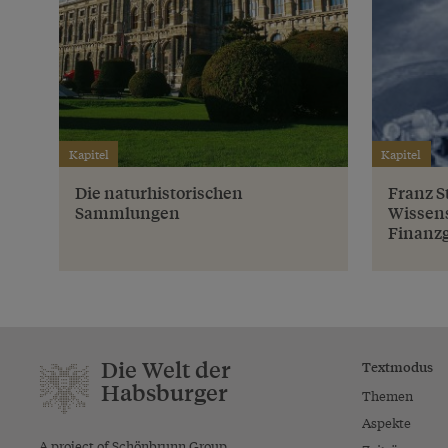
Kapitel
Kapitel
Die naturhistorischen
Franz S
Sammlungen
Wissen
Finanz
Die Welt der
Textmodus
Habsburger
Themen
Aspekte
A project of Schönbrunn Group