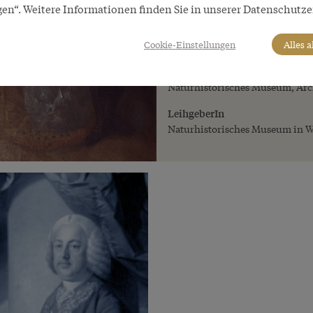
gen“. Weitere Informationen finden Sie in unserer Datenschutze
n. r.): Gérard van Swieten (
(Naturalienkabinett), Vale
(Physikalischen Kabinett).
Cookie-Einstellungen
Alles 
Copyright
Naturhistorisches Museum, Arch
LeihgeberIn
Naturhistorisches Museum in 