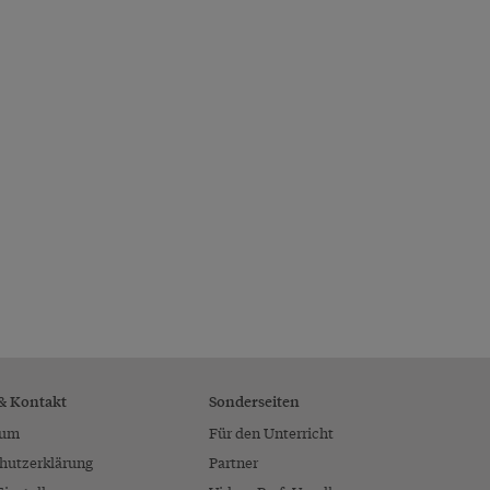
 & Kontakt
Sonderseiten
sum
Für den Unterricht
hutzerklärung
Partner