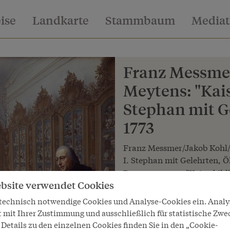
eise
Landkarte
Stammbaum
Media
Franz Messme
Meytens: "Kais
Stephan mit G
1773
Franz Messmer/Jakob Kohl/M
I. Stephan mit Gelehrten, 
Das sogenannte "Kaiserbild
bsite verwendet Cookies
zeigt teilweise Objekte, di
finden sind
 technisch notwendige Cookies und Analyse-Cookies ein. Anal
(z. B. Smaragd, Ammonit un
t mit Ihrer Zustimmung und ausschließlich für statistische Zwe
Franz Stephan (sitzend) sin
Details zu den einzelnen Cookies finden Sie in den „Cookie-