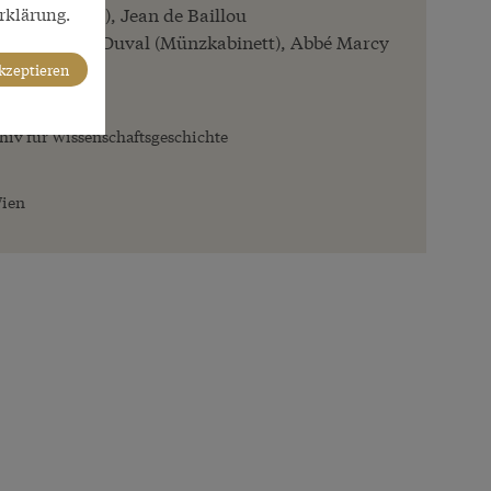
rklärung.
Hofbibliothek), Jean de Baillou
ntin Jamerey-Duval (Münzkabinett), Abbé Marcy
akzeptieren
iv für Wissenschaftsgeschichte
Wien