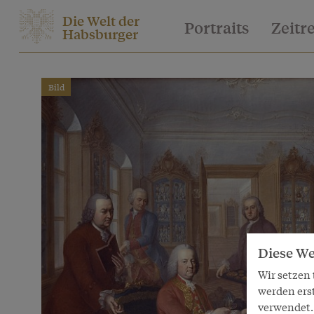
Die Welt der
Portraits
Zeitr
Habsburger
Bild
Diese We
Wir setzen
werden ers
verwendet. 