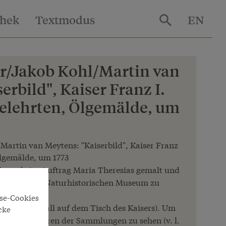
thek
Textmodus
EN
r/Jakob Kohl/Martin van
erbild", Kaiser Franz I.
elehrten, Ölgemälde, um
artin van Meytens: "Kaiserbild", Kaiser Franz
Ölgemälde, um 1773
" wurde im Auftrag Maria Theresias gemalt und
e bis heute im Naturhistorischen Museum zu
yse-Cookies
d Bergkristall auf dem Tisch des Kaisers). Um
cke
d die Direktoren der Sammlungen zu sehen (v. l.