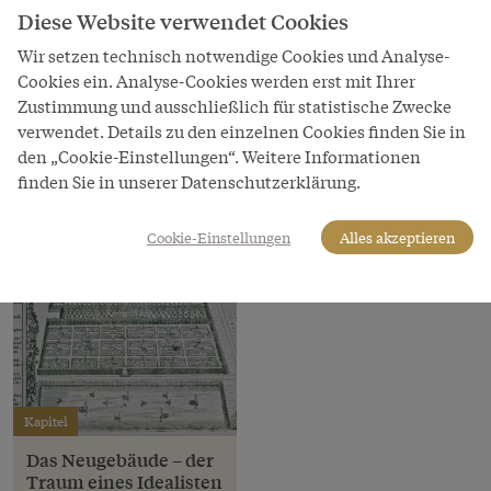
Diese Website verwendet Cookies
Copyright
Kunsthistorisches Museum, Wien
Wir setzen technisch notwendige Cookies und Analyse-
Cookies ein. Analyse-Cookies werden erst mit Ihrer
LeihgeberIn
Zustimmung und ausschließlich für statistische Zwecke
Kunsthistorisches Museum Wien
verwendet. Details zu den einzelnen Cookies finden Sie in
den „Cookie-Einstellungen“. Weitere Informationen
finden Sie in unserer Datenschutzerklärung.
Cookie-Einstellungen
Alles akzeptieren
Kapitel
Das Neugebäude – der
Traum eines Idealisten