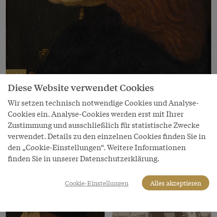
Bild
Diese Website verwendet Cookies
Kaiser Friedrich III., um 1500
Wir setzen technisch notwendige Cookies und Analyse-
Copyright
Cookies ein. Analyse-Cookies werden erst mit Ihrer
Kunsthistorisches Museum
Zustimmung und ausschließlich für statistische Zwecke
verwendet. Details zu den einzelnen Cookies finden Sie in
LeihgeberIn
den „Cookie-Einstellungen“. Weitere Informationen
Kunsthistorisches Museum Wien
finden Sie in unserer Datenschutzerklärung.
Cookie-Einstellungen
Alles akzeptieren