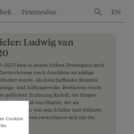
thek
Textmodus
EN
ieler: Ludwig van
20
0–1827) kam in seinen frühen Zwanzigern nach
laviervirtuose rasch Anschluss an adelige
efördert wurde. Als freischaffender Künstler
idmungs- und Auftragswerke. Beethoven wurde
r gefördert: Erzherzog Rudolf, der jüngste
inal-Erzbischof von Olmütz, der als
 Salons auftrat, war sein Schüler und widmete
onen. Beethoven revanchierte sich mit der
yse-Cookies
rke.
cke