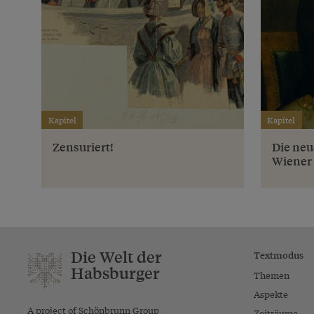
Kapitel
Kapitel
Zensuriert!
Die neu
Wiener
Die Welt der
Textmodus
Habsburger
Themen
Aspekte
A project of Schönbrunn Group
Zeiträume