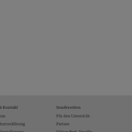
 & Kontakt
Sonderseiten
sum
Für den Unterricht
hutzerklärung
Partner
Einstellungen
Videos Prof. Vocelka