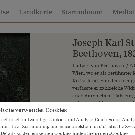
eise
Landkarte
Stammbaum
Media
Joseph Karl St
Beethoven, 18
Ludwig van Beethoven (177
Wien, wo er als berühmter K
Kreise fand, von denen er g
verfasste er zahlreiche W
auch durch einen Habsburge
Sohn Leopolds II. und Kard
bsite verwendet Cookies
Klaviervirtuose in adeligen
Beethoven kleine Kompositi
 technisch notwendige Cookies und Analyse-Cookies ein. Anal
Widmung einiger Klavierwe
t mit Ihrer Zustimmung und ausschließlich für statistische Zwe
Details zu den einzelnen Cookies finden Sie in den „Cookie-