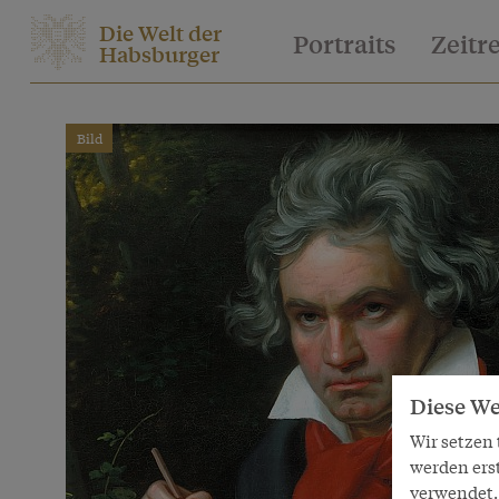
Die Welt der
Portraits
Zeitr
Habsburger
Bild
Diese We
Wir setzen
werden ers
verwendet. 