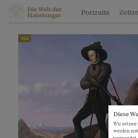
Die Welt der
Portraits
Zeitr
Habsburger
Bild
Diese We
Wir setzen
werden ers
verwendet. 