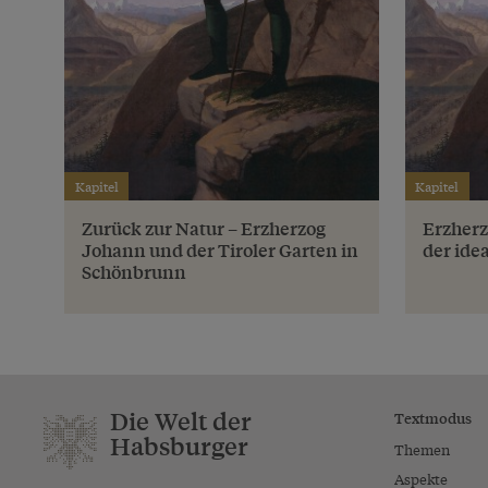
Kapitel
Kapitel
Zurück zur Natur – Erzherzog
Erzher
Johann und der Tiroler Garten in
der ide
Schönbrunn
Die Welt der
Textmodus
Habsburger
Themen
Aspekte