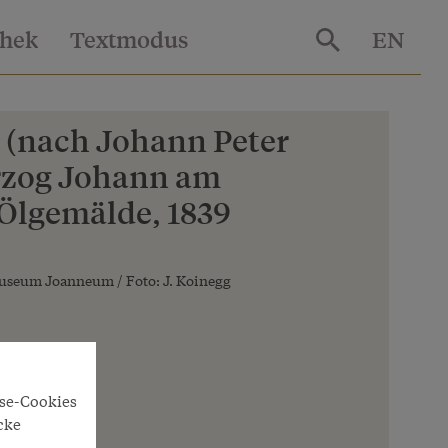
thek
Textmodus
EN
 (nach Johann Peter
erzog Johann am
Ölgemälde, 1839
museum Joanneum / Foto: J. Koinegg
yse-Cookies
cke