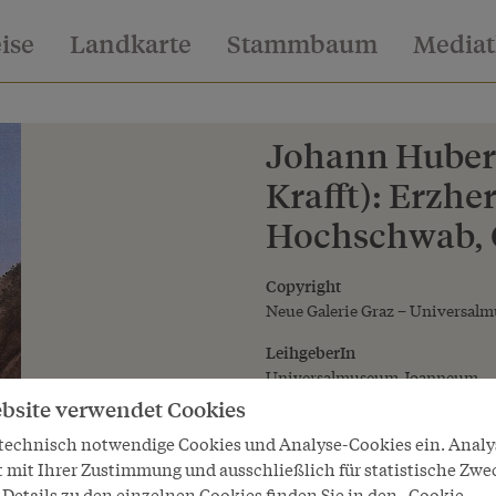
eise
Landkarte
Stammbaum
Media
Johann Huber
Krafft): Erzh
Hochschwab, 
Copyright
Neue Galerie Graz – Universal
LeihgeberIn
Universalmuseum Joanneum
bsite verwendet Cookies
 technisch notwendige Cookies und Analyse-Cookies ein. Anal
t mit Ihrer Zustimmung und ausschließlich für statistische Zwe
Details zu den einzelnen Cookies finden Sie in den „Cookie-