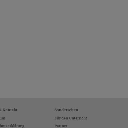
 & Kontakt
Sonderseiten
sum
Für den Unterricht
hutzerklärung
Partner