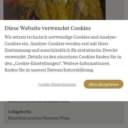
Diese Website verwendet Cookies
Wir setzen technisch notwendige Cookies und Analyse-
Cookies ein. Analyse-Cookies werden erst mit Ihrer
Zustimmung und ausschließlich für statistische Zwecke
verwendet. Details zu den einzelnen Cookies finden Sie in
den „Cookie-Einstellungen“. Weitere Informationen
Bild
finden Sie in unserer Datenschutzerklärung.
Johann Gottfried Auerbach: Kaiser Karl VI.
im spanischen Mantelkleid, Gemälde, 1735
Cookie-Einstellungen
Alles akzeptieren
Copyright
Kunsthistorisches Museum Wien
LeihgeberIn
Kunsthistorisches Museum Wien