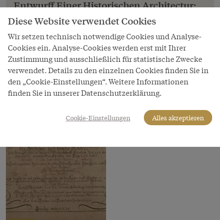
Entwurff Einer Historischen Architectur:
Titelkupfer, Erstes Buch, Leipzig, 1725
Diese Website verwendet Cookies
Johann Bernhard Fischer von Erlach: Entwurff
Wir setzen technisch notwendige Cookies und Analyse-
Einer Historischen Architectur: Titelkupfer, Erstes
Cookies ein. Analyse-Cookies werden erst mit Ihrer
Buch, Leipzig, 1725
Zustimmung und ausschließlich für statistische Zwecke
verwendet. Details zu den einzelnen Cookies finden Sie in
Copyright
den „Cookie-Einstellungen“. Weitere Informationen
Universitätsbibliothek Heidelberg
finden Sie in unserer Datenschutzerklärung.
Cookie-Einstellungen
Alles akzeptieren