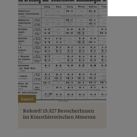
Kapitel
Rekord! 15.527 BesucherInnen
im Kunsthistorischen Museum