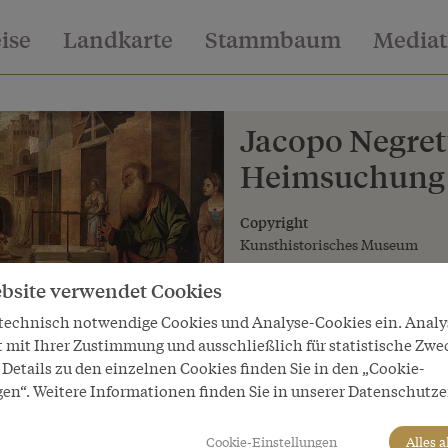
eise
Landkarte
Stammbaum
Media
Jacopo Negrett
Heimsuchung 
Copyright
Kunsthistorisches Museum
LeihgeberIn
bsite verwendet Cookies
Kunsthistorisches Museum Wie
 technisch notwendige Cookies und Analyse-Cookies ein. Anal
t mit Ihrer Zustimmung und ausschließlich für statistische Zwe
Details zu den einzelnen Cookies finden Sie in den „Cookie-
gen“. Weitere Informationen finden Sie in unserer Datenschutze
Cookie-Einstellungen
Alles 