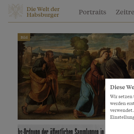
Die Welt der
Portraits
Zeitr
Habsburger
Bild
Diese We
Wir setzen
werden ers
verwendet. 
Einstellun