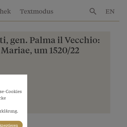
thek
Textmodus
EN
i, gen. Palma il Vecchio:
Mariae, um 1520/22
n
yse-Cookies
cke
rklärung.
akzeptieren