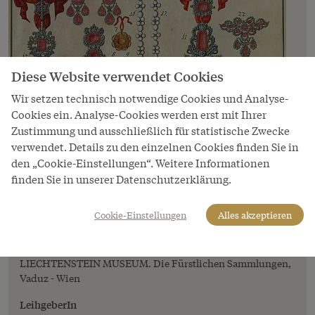
Diese Website verwendet Cookies
Wir setzen technisch notwendige Cookies und Analyse-
Cookies ein. Analyse-Cookies werden erst mit Ihrer
Zustimmung und ausschließlich für statistische Zwecke
verwendet. Details zu den einzelnen Cookies finden Sie in
den „Cookie-Einstellungen“. Weitere Informationen
Bild
finden Sie in unserer Datenschutzerklärung.
Insignien und Herzogshut der fürstlich
liechtensteinischen Primogenitur,
Cookie-Einstellungen
Alles akzeptieren
Gouache, 1756
Copyright
LIECHTENSTEIN MUSEUM. Die Fürstlichen Sammlungen,
Vaduz - Wien
LeihgeberIn