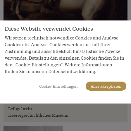
Diese Website verwendet Cookies
Wir setzen technisch notwendige Cookies und Analyse-
Cookies ein. Analyse-Cookies werden erst mit Ihrer
Zustimmung und ausschließlich für statistische Zwecke
verwendet. Details zu den einzelnen Cookies finden Sie in
Bild
den „Cookie-Einstellungen“. Weitere Informationen
finden Sie in unserer Datenschutzerklärung.
Gottfried Auerbach: Reiterporträt Prinz
Eugen von Savoyen, Ölgemälde
Cookie-Einstellungen
Alles akzeptieren
Copyright
Heeresgeschichtliches Museum
LeihgeberIn
Heeresgeschichtliches Museum