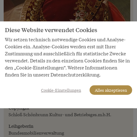
Diese Website verwendet Cookies
Wir setzen technisch notwendige Cookies und Analyse-
Cookies ein. Analyse-Cookies werden erst mit Ihrer
Zustimmung und ausschließlich für statistische Zwecke
verwendet. Details zu den einzelnen Cookies finden Sie in
den „Cookie-Einstellungen“. Weitere Informationen
Bild
finden Sie in unserer Datenschutzerklärung.
Friedrich von Amerling: Kaiser Franz II./I.
im Ornat des Goldenen Vlieses
Cookie-Einstellungen
Alles akzeptieren
(Ausschnitt), Ölgemälde, 1832
Copyright
Schloß Schönbrunn Kultur- und Betriebsges.m.b.H.
LeihgeberIn
Bundesmobilienverwaltung