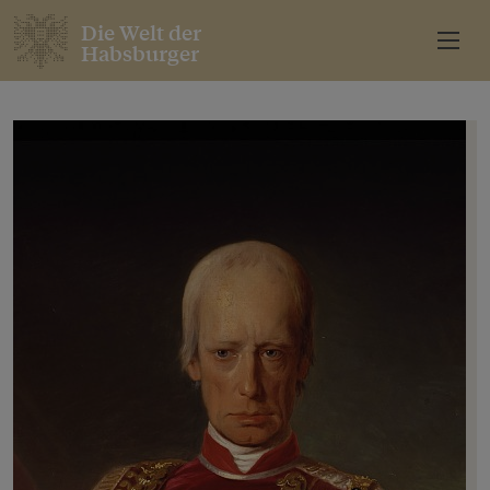
Die Welt der
Habsburger