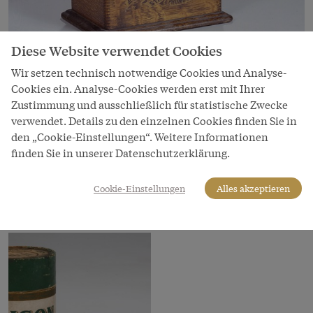
Bild
Diese Website verwendet Cookies
Edison Phonograph mit Wachswalze um
Wir setzen technisch notwendige Cookies und Analyse-
1900
Cookies ein. Analyse-Cookies werden erst mit Ihrer
Der Phonograph wurde von Thomas Alva Edison
Zustimmung und ausschließlich für statistische Zwecke
verwendet. Details zu den einzelnen Cookies finden Sie in
1877 patentiert.
den „Cookie-Einstellungen“. Weitere Informationen
Copyright
finden Sie in unserer Datenschutzerklärung.
Technisches Museum Wien
Cookie-Einstellungen
Alles akzeptieren
LeihgeberIn
Technisches Museum Wien