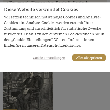
(Toscana), Kronprinz Rudolf, Ludwig
Salvator (Toscana)"
Diese Website verwendet Cookies
„Drei als Schriftsteller bewährte Erzherzöge:
Wir setzen technisch notwendige Cookies und Analyse-
Johann Nepomuk Salvator (Toscana), Kronprinz
Cookies ein. Analyse-Cookies werden erst mit Ihrer
Rudolf, Ludwig Salvator (Toscana)"
Zustimmung und ausschließlich für statistische Zwecke
verwendet. Details zu den einzelnen Cookies finden Sie in
Copyright
den „Cookie-Einstellungen“. Weitere Informationen
Archiv Stephan Gruber
finden Sie in unserer Datenschutzerklärung.
Cookie-Einstellungen
Alles akzeptieren