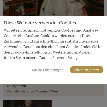
Diese Website verwendet Cookies
Wir setzen technisch notwendige Cookies und Analyse-
Cookies ein. Analyse-Cookies werden erst mit Ihrer
Zustimmung und ausschließlich für statistische Zwecke
Bild
verwendet. Details zu den einzelnen Cookies finden Sie in
Diego Rodríguez de Silva y Velázquez (1599
den „Cookie-Einstellungen“. Weitere Informationen
–1660): Infant Philipp Prosper (1657–1661),
finden Sie in unserer Datenschutzerklärung.
1659
Cookie-Einstellungen
Alles akzeptieren
Copyright
Kunsthistorisches Museum
LeihgeberIn
Kunsthistorisches Museum Wien