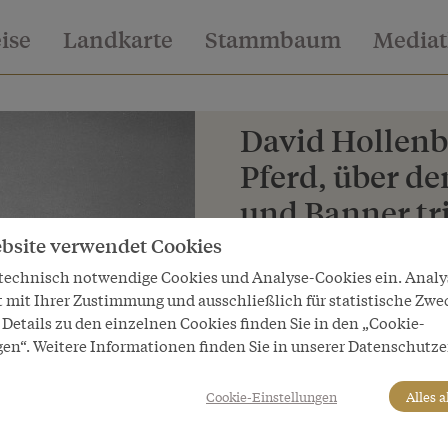
eise
Landkarte
Stammbaum
Media
David Hollenb
Pferd, über d
und Banner t
Bronzestatuett
bsite verwendet Cookies
 technisch notwendige Cookies und Analyse-Cookies ein. Anal
David Hollenbach: Erzherzo
t mit Ihrer Zustimmung und ausschließlich für statistische Zwe
und Banner triumphierend, 
Details zu den einzelnen Cookies finden Sie in den „Cookie-
gen“. Weitere Informationen finden Sie in unserer Datenschutze
Copyright
Bundesmobilienverwaltung/Fot
Cookie-Einstellungen
Alles 
LeihgeberIn
Bundesmobilienverwaltung