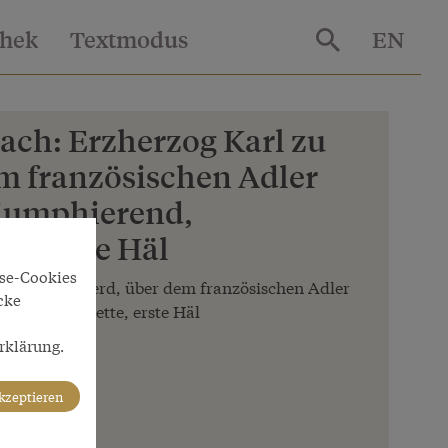
thek
Textmodus
EN
ach: Erzherzog Karl zu
em französischen Adler
riumphierend,
e, erste Häl
yse-Cookies
g Karl zu Pferd, über dem französischen Adler
cke
Bronzestatuette, erste Häl
rklärung.
o Schütze
akzeptieren