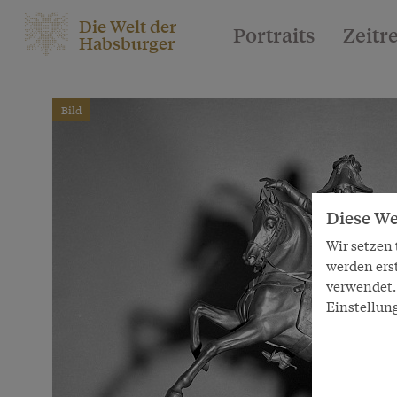
Die Welt der
Portraits
Zeitr
Habsburger
Bild
Diese We
Wir setzen
werden ers
verwendet. 
Einstellun