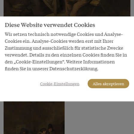
Diese Website verwendet Cookies
Wir setzen technisch notwendige Cookies und Analyse-
Bild
Cookies ein. Analyse-Cookies werden erst mit Ihrer
Cornelis Bega: Bauern in der Stube, um
Zustimmung und ausschließlich für statistische Zwecke
1660
verwendet. Details zu den einzelnen Cookies finden Sie in
den „Cookie-Einstellungen“. Weitere Informationen
Copyright
finden Sie in unserer Datenschutzerklärung.
Kunsthistorisches Museum Wien
LeihgeberIn
Cookie-Einstellungen
Alles akzeptieren
Kunsthistorisches Museum Wien