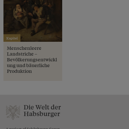
Kapitel
Menschenleere
Landstriche –
Bevölkerungsentwickl
ung und bäuerliche
Produktion
Die Welt der
Habsburger
A project of Schönbrunn Group