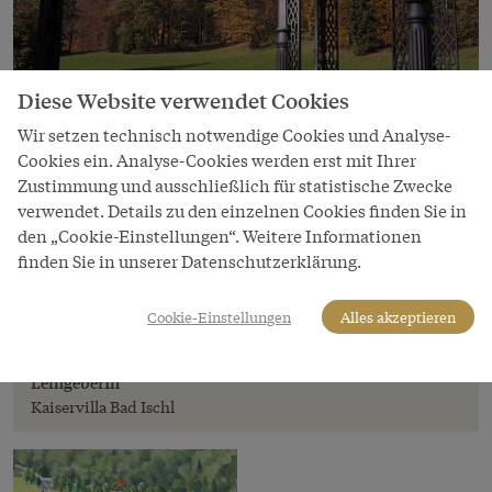
Diese Website verwendet Cookies
Wir setzen technisch notwendige Cookies und Analyse-
Cookies ein. Analyse-Cookies werden erst mit Ihrer
Zustimmung und ausschließlich für statistische Zwecke
verwendet. Details zu den einzelnen Cookies finden Sie in
den „Cookie-Einstellungen“. Weitere Informationen
Bild
finden Sie in unserer Datenschutzerklärung.
Blick vom Verlobungspavillon in den Park.
Copyright
Cookie-Einstellungen
Alles akzeptieren
Kaiservilla Bad Ischl/Valentin Habsburg-Lothringen
LeihgeberIn
Kaiservilla Bad Ischl