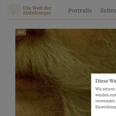
Die Welt der
Portraits
Zeitr
Habsburger
Bild
Diese We
Wir setzen
werden ers
verwendet. 
Einstellun