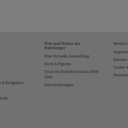
Welt und Welten der
Service
Habsburger
Impres
Eine virtuelle Ausstellung
Datensc
Facts & Figures
Cookie-
Team im Projektzeitraum 2008-
Pressein
2010
e & Ereignisse
Auszeichnungen
n
chnis