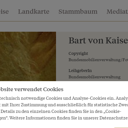
eise
Landkarte
Stammbaum
Media
Bart von Kaise
Copyright
Bundesmobilienverwaltung/Fot
LeihgeberIn
Bundesmobilienverwaltung
bsite verwendet Cookies
 technisch notwendige Cookies und Analyse-Cookies ein. Anal
t mit Ihrer Zustimmung und ausschließlich für statistische Zwe
Details zu den einzelnen Cookies finden Sie in den „Cookie-
gen“. Weitere Informationen finden Sie in unserer Datenschutze