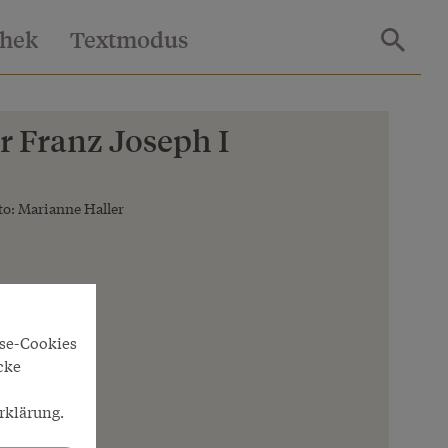
thek
Textmodus
r Franz Joseph I
o: Marianne Haller
yse-Cookies
cke
rklärung.