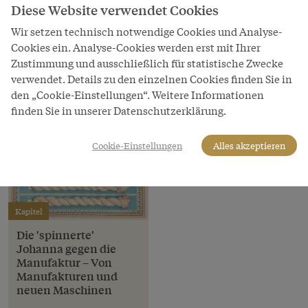
Diese Website verwendet Cookies
Wikimedia Commons
Wir setzen technisch notwendige Cookies und Analyse-
Cookies ein. Analyse-Cookies werden erst mit Ihrer
Zustimmung und ausschließlich für statistische Zwecke
verwendet. Details zu den einzelnen Cookies finden Sie in
den „Cookie-Einstellungen“. Weitere Informationen
finden Sie in unserer Datenschutzerklärung.
Cookie-Einstellungen
Alles akzeptieren
Kapitel
Die 'spinnerte'
Johanna gegen die
Manufaktur – Von
Manufakturen und
neuen Maschinen