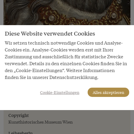
Diese Website verwendet Cookies
Wir setzen technisch notwendige Cookies und Analyse-
Cookies ein. Analyse-Cookies werden erst mit Ihrer
Zustimmung und ausschließlich für statistische Zwecke
verwendet. Details zu den einzelnen Cookies finden Sie in
Bild
den „Cookie-Einstellungen“. Weitere Informationen
Antoni Boys (genannt Anton Waiss):
finden Sie in unserer Datenschutzerklärung.
Leopold I., historisierendes Gemälde,
zwischen 1579 und 1587
Cookie-Einstellungen
Alles akzeptieren
Antoni Boys (genannt Anton Waiss): Leopold I.,
historisierendes Gemälde, zwischen 1579 und 1587
Copyright
Kunsthistorisches Museum Wien
LeihgeberIn