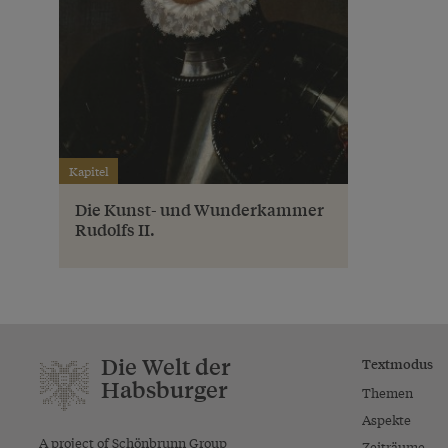
Kapitel
Die Kunst- und Wunderkammer
Rudolfs II.
Die Welt der
Textmodus
Habsburger
Themen
Aspekte
A project of Schönbrunn Group
Zeiträume