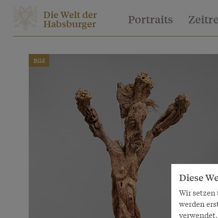
Die Welt der
Portraits
Zeitr
Habsburger
Bild
Diese We
Wir setzen
werden ers
verwendet. 