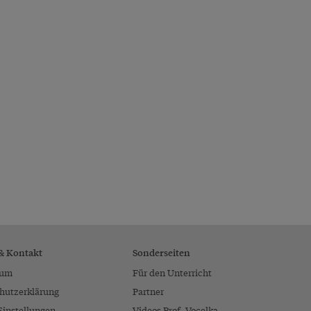
 & Kontakt
Sonderseiten
sum
Für den Unterricht
hutzerklärung
Partner
Einstellungen
Videos Prof. Vocelka