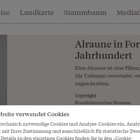
eise
Landkarte
Stammbaum
Media
Alraune in For
Jahrhundert
Eine Alraune ist eine Pfla
Als Talisman verwendet, wu
zugeschrieben.
Copyright
Kunsthistorisches Museum
bsite verwendet Cookies
LeihgeberIn
Kunsthistorisches Museum Wie
 technisch notwendige Cookies und Analyse-Cookies ein. Anal
t mit Ihrer Zustimmung und ausschließlich für statistische Zwe
Details zu den einzelnen Cookies finden Sie in den „Cookie-