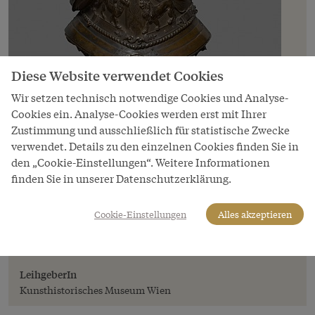
Diese Website verwendet Cookies
Wir setzen technisch notwendige Cookies und Analyse-
Cookies ein. Analyse-Cookies werden erst mit Ihrer
Zustimmung und ausschließlich für statistische Zwecke
verwendet. Details zu den einzelnen Cookies finden Sie in
den „Cookie-Einstellungen“. Weitere Informationen
Bild
finden Sie in unserer Datenschutzerklärung.
Adriaen de Vries: Büste Kaiser Rudolfs II.,
1603
Cookie-Einstellungen
Alles akzeptieren
Copyright
Kunsthistorisches Museum, Wien
LeihgeberIn
Kunsthistorisches Museum Wien