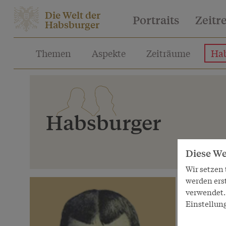
Die Welt der
Portraits
Zeitr
Habsburger
Themen
Aspekte
Zeiträume
Hab
Habsburger
Diese We
Wir setzen
werden ers
verwendet. 
Einstellun