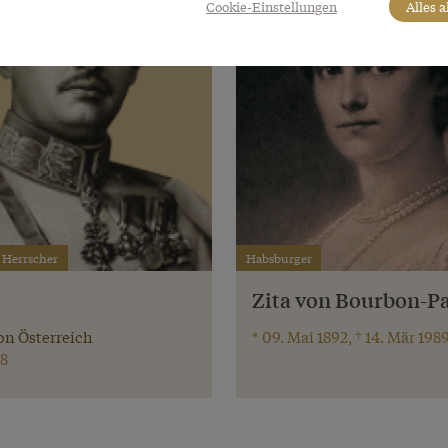
Cookie-Einstellungen
Alles 
 Herrscher
Habsburger
Zita von Bourbon-P
on Österreich
* 09. Mai 1892, † 14. Mär 198
8