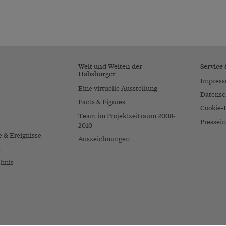
Welt und Welten der
Service
Habsburger
Impres
Eine virtuelle Ausstellung
Datensc
Facts & Figures
Cookie-
Team im Projektzeitraum 2008-
Pressein
2010
e & Ereignisse
Auszeichnungen
n
chnis