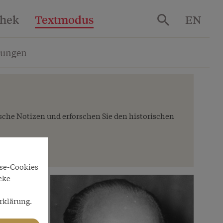
thek
Textmodus
EN
lungen
ische Notizen und erforschen Sie den historischen
yse-Cookies
cke
rklärung.