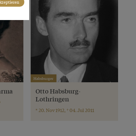
akzeptieren
Habsburger
arma
Otto Habsburg-
Lothringen
9
* 20. Nov 1912, † 04. Jul 2011