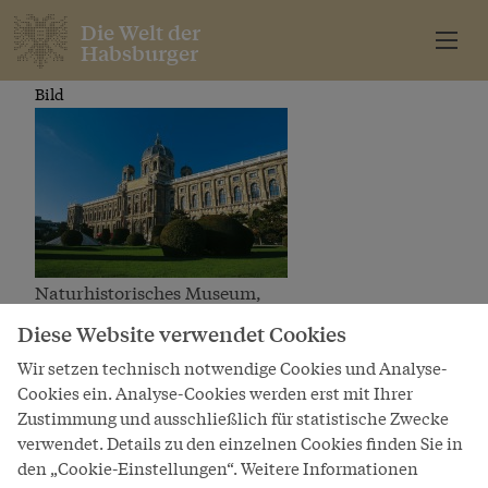
Die Welt der
Habsburger
Bild
Naturhistorisches Museum,
Außenansicht
Diese Website verwendet Cookies
Wir setzen technisch notwendige Cookies und Analyse-
Cookies ein. Analyse-Cookies werden erst mit Ihrer
Die Welt der
Zustimmung und ausschließlich für statistische Zwecke
Habsburger
verwendet. Details zu den einzelnen Cookies finden Sie in
den „Cookie-Einstellungen“. Weitere Informationen
A project of Schönbrunn Group