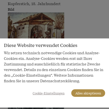
Kupferstich, 18. Jahrhundert
Bild
Diese Website verwendet Cookies
Wir setzen technisch notwendige Cookies und Analyse-
Silberschmelzhütte des Schwazer Bergwerks (Schwazer
Cookies ein. Analyse-Cookies werden erst mit Ihrer
Bergbuch), 1556
Zustimmung und ausschließlich für statistische Zwecke
Bild
verwendet. Details zu den einzelnen Cookies finden Sie in
den „Cookie-Einstellungen“. Weitere Informationen
finden Sie in unserer Datenschutzerklärung.
Cookie-Einstellungen
Alles akzeptieren