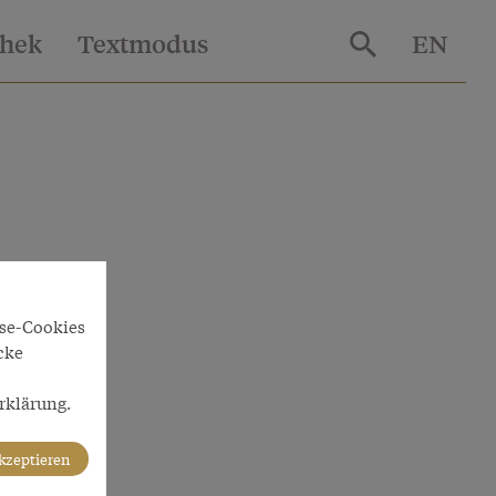
thek
Textmodus
EN
yse-Cookies
cke
rklärung.
akzeptieren