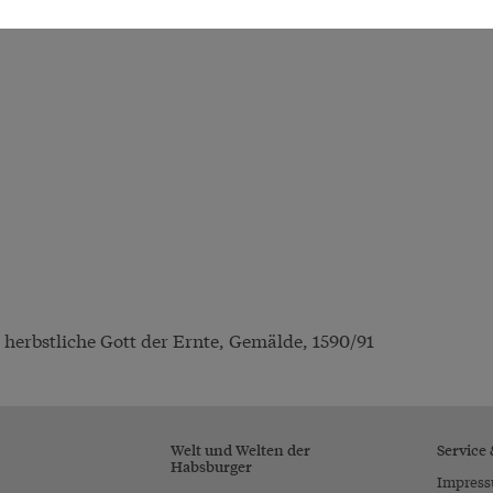
herbstliche Gott der Ernte, Gemälde, 1590/91
Welt und Welten der
Service
Habsburger
Impres