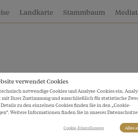
eise
Landkarte
Stammbaum
Media
bsite verwendet Cookies
 technisch notwendige Cookies und Analyse-Cookies ein. Anal
t mit Ihrer Zustimmung und ausschließlich für statistische Zwe
Details zu den einzelnen Cookies finden Sie in den „Cookie-
gen“. Weitere Informationen finden Sie in unserer Datenschutze
Cookie-Einstellungen
Alles 
mnus, der herbstliche Gott der Ernte, 1590/91,