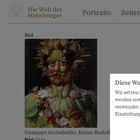
Die Welt der
Portraits
Zeitr
Habsburger
Bild
Diese We
Wir setzen
werden ers
verwendet. 
Einstellun
Giuseppe Arcimboldo: Kaiser Rudolf II. als Vertu
Gemälde
Bild