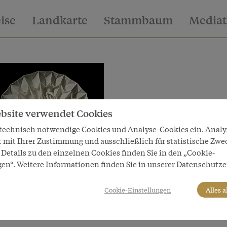
eise
Landkarte
Stammbaum
Media
bsite verwendet Cookies
 technisch notwendige Cookies und Analyse-Cookies ein. Anal
t mit Ihrer Zustimmung und ausschließlich für statistische Zwe
Details zu den einzelnen Cookies finden Sie in den „Cookie-
altete Serviette in Form eines Pfaus – gefaltet von Joan Sall
gen“. Weitere Informationen finden Sie in unserer Datenschutze
Cookie-Einstellungen
Alles 