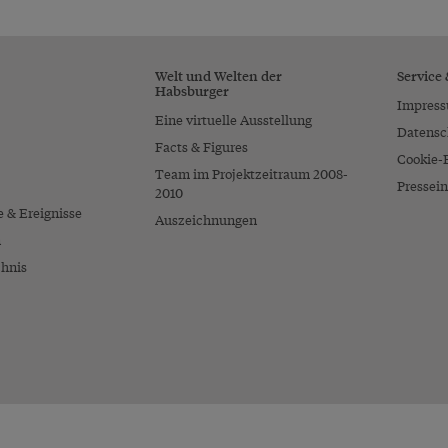
Welt und Welten der
Service
Habsburger
Impres
Eine virtuelle Ausstellung
Datensc
Facts & Figures
Cookie-
Team im Projektzeitraum 2008-
Pressein
2010
e & Ereignisse
Auszeichnungen
n
chnis