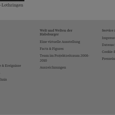
g-Lothringen
Welt und Welten der
Service
Habsburger
Impres
Eine virtuelle Ausstellung
Datensc
Facts & Figures
Cookie-
Team im Projektzeitraum 2008-
Pressein
2010
e & Ereignisse
Auszeichnungen
n
chnis