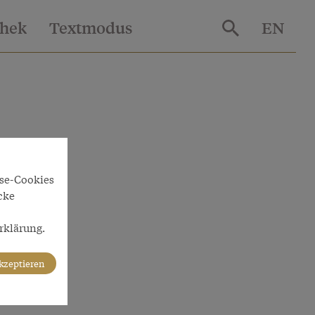
thek
Textmodus
EN
yse-Cookies
cke
rklärung.
akzeptieren