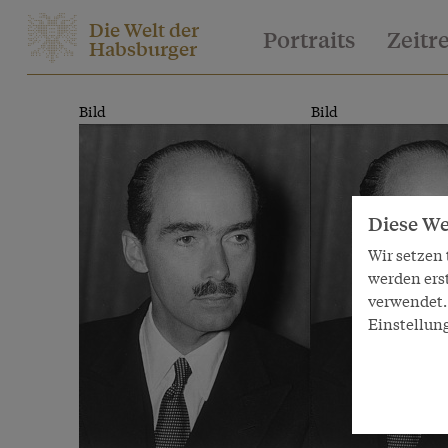
Die Welt der
Portraits
Zeitr
Habsburger
Bild
Bild
Diese We
Wir setzen
werden ers
verwendet. 
Einstellun