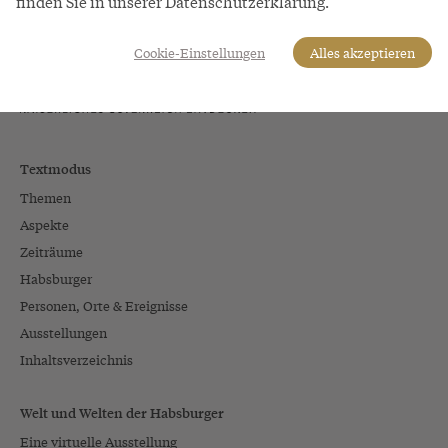
finden Sie in unserer Datenschutzerklärung.
Cookie-Einstellungen
Alles akzeptieren
Textmodus
Themen
Aspekte
Zeiträume
Habsburger
Personen, Orte & Ereignisse
Ausstellungen
Inhaltsverzeichnis
Welt und Welten der Habsburger
Eine virtuelle Ausstellung