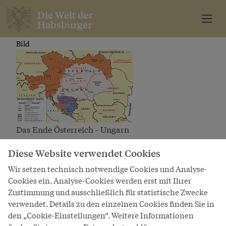
Die Welt der
Habsburger
Bild
Das Ende Österreich - Ungarn
Diese Website verwendet Cookies
Wir setzen technisch notwendige Cookies und Analyse-
Die Welt der
Cookies ein. Analyse-Cookies werden erst mit Ihrer
Habsburger
Zustimmung und ausschließlich für statistische Zwecke
verwendet. Details zu den einzelnen Cookies finden Sie in
den „Cookie-Einstellungen“. Weitere Informationen
A project of Schönbrunn Group