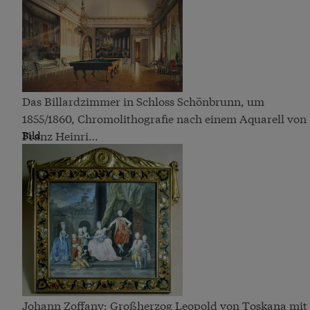
Das Billardzimmer in Schloss Schönbrunn, um
1855/1860, Chromolithografie nach einem Aquarell von
Franz Heinri…
Bild
Johann Zoffany: Großherzog Leopold von Toskana mit