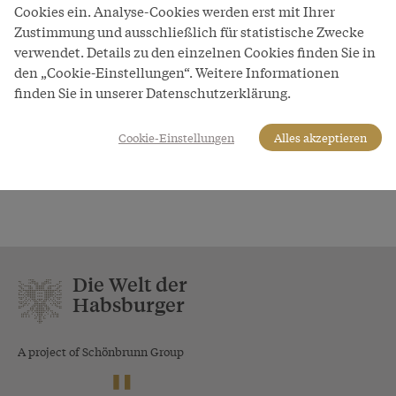
Cookies ein. Analyse-Cookies werden erst mit Ihrer
Zustimmung und ausschließlich für statistische Zwecke
Thema
verwendet. Details zu den einzelnen Cookies finden Sie in
Wiener (Volks)Krankheiten
den „Cookie-Einstellungen“. Weitere Informationen
finden Sie in unserer Datenschutzerklärung.
1.1.1764–1.1.1913
Cookie-Einstellungen
Alles akzeptieren
«
‹
1
2
3
4
5
Die Welt der
Habsburger
A project of Schönbrunn Group