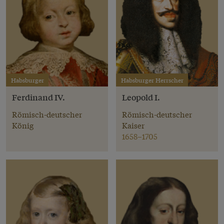
Habsburger
Habsburger Herrscher
Ferdinand IV.
Leopold I.
Römisch-deutscher
Römisch-deutscher
König
Kaiser
1658–1705