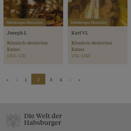
Habsburger Herrscher
Habsburger Herrscher
Joseph I.
Karl VI.
Römisch-deutscher
Römisch-deutscher
Kaiser
Kaiser
1705–1711
1711–1740
«
‹
1
2
3
4
›
»
Die Welt der
Habsburger