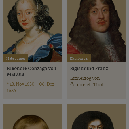
Habsburger
Habsburger
Eleonore Gonzaga von
Sigismund Franz
Mantua
Erzherzog von
* 18. Nov 1630, † 06. Dez
Österreich-Tirol
1686