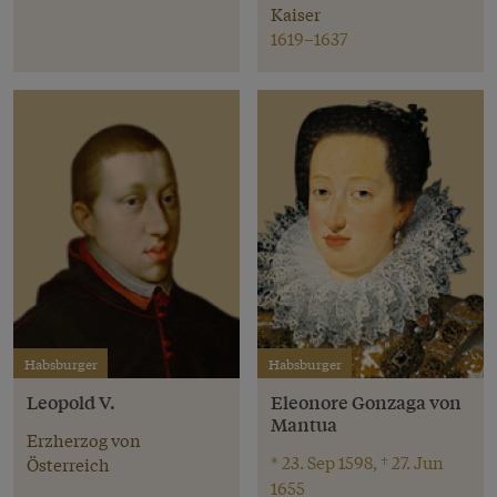
Kaiser
1619–1637
Habsburger
Habsburger
Leopold V.
Eleonore Gonzaga von
Mantua
Erzherzog von
* 23. Sep 1598, † 27. Jun
Österreich
1655