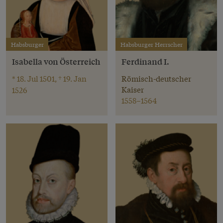
Habsburger
Habsburger Herrscher
Isabella von Österreich
Ferdinand I.
* 18. Jul 1501, † 19. Jan
Römisch-deutscher
Kaiser
1526
1558–1564