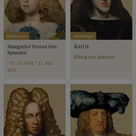
Habsburger
Habsburger
Margarita Teresa von
Karl II.
Spanien
König von Spanien
* 12. Jul 1651, † 12. Mär
1673