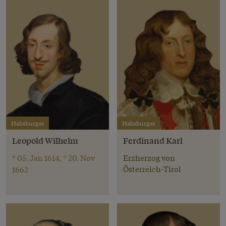
Habsburger
Habsburger
Leopold Wilhelm
Ferdinand Karl
* 05. Jan 1614, † 20. Nov
Erzherzog von
Österreich-Tirol
1662