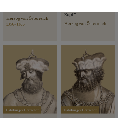
Rudolf IV. „der Stifter“
Albrecht III. „mit dem
Zopf“
Herzog von Österreich
Herzog von Österreich
1358–1365
Habsburger Herrscher
Habsburger Herrscher