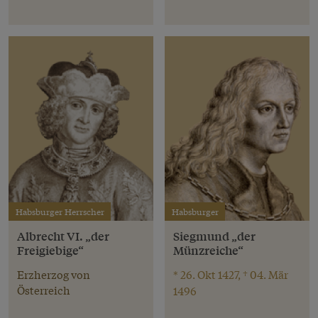
Habsburger Herrscher
Habsburger
Albrecht VI. „der
Siegmund „der
Freigiebige“
Münzreiche“
Erzherzog von
* 26. Okt 1427, † 04. Mär
Österreich
1496