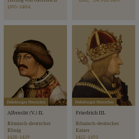
1395–1404
Habsburger Herrscher
Habsburger Herrscher
Albrecht (V.) II.
Friedrich III.
Römisch-deutscher
Römisch-deutscher
König
Kaiser
1438–1439
1452–1493