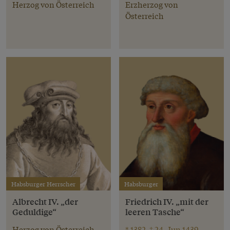
Herzog von Österreich
Erzherzog von
Österreich
Habsburger Herrscher
Habsburger
Albrecht IV. „der
Friedrich IV. „mit der
Geduldige“
leeren Tasche“
Herzog von Österreich
* 1382, † 24. Jun 1439