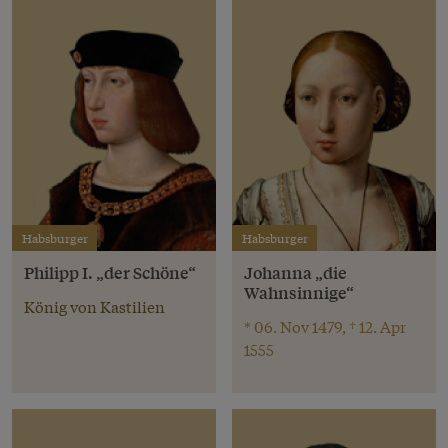
Habsburger
Habsburger
Philipp I. „der Schöne“
Johanna „die
Wahnsinnige“
König von Kastilien
* 06. Nov 1479, † 12. Apr
1555