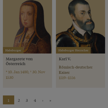
Habsburger
Habsburger Herrscher
Margarete von
Karl V.
Österreich
Römisch-deutscher
* 10. Jan 1480, † 30. Nov
Kaiser
1530
1519–1556
1
2
3
4
›
»