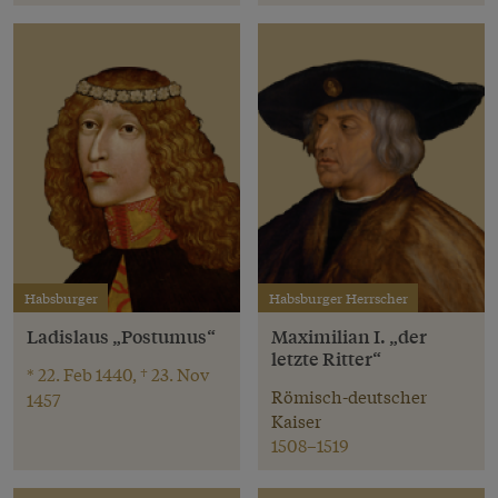
Habsburger
Habsburger Herrscher
Ladislaus „Postumus“
Maximilian I. „der
letzte Ritter“
* 22. Feb 1440, † 23. Nov
Römisch-deutscher
1457
Kaiser
1508–1519