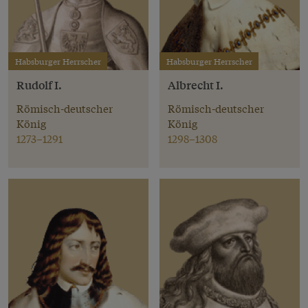
Habsburger Herrscher
Habsburger Herrscher
Rudolf I.
Albrecht I.
Römisch-deutscher
Römisch-deutscher
König
König
1273–1291
1298–1308