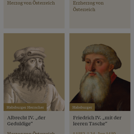
Herzog von Österreich
Erzherzog von
Österreich
Habsburger Herrscher
Habsburger
Albrecht IV. „der
Friedrich IV. „mit der
Geduldige“
leeren Tasche“
Herzog von Österreich
* 1382, † 24. Jun 1439