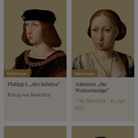
Habsburger
Habsburger
Philipp I. „der Schöne“
Johanna „die
Wahnsinnige“
König von Kastilien
* 06. Nov 1479, † 12. Apr
1555