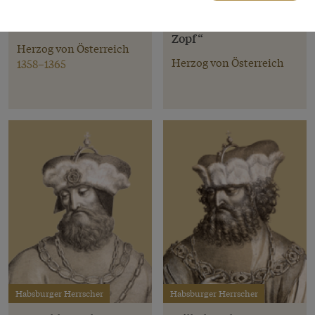
Rudolf IV. „der Stifter“
Albrecht III. „mit dem
Zopf“
Herzog von Österreich
Herzog von Österreich
1358–1365
Habsburger Herrscher
Habsburger Herrscher