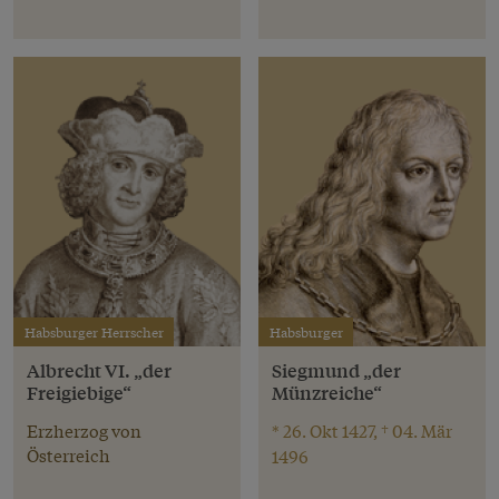
Habsburger Herrscher
Habsburger
Albrecht VI. „der
Siegmund „der
Freigiebige“
Münzreiche“
Erzherzog von
* 26. Okt 1427, † 04. Mär
Österreich
1496