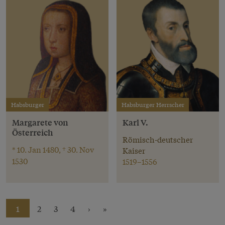
Habsburger
Habsburger Herrscher
Margarete von
Karl V.
Österreich
Römisch-deutscher
* 10. Jan 1480, † 30. Nov
Kaiser
1530
1519–1556
1
2
3
4
›
»