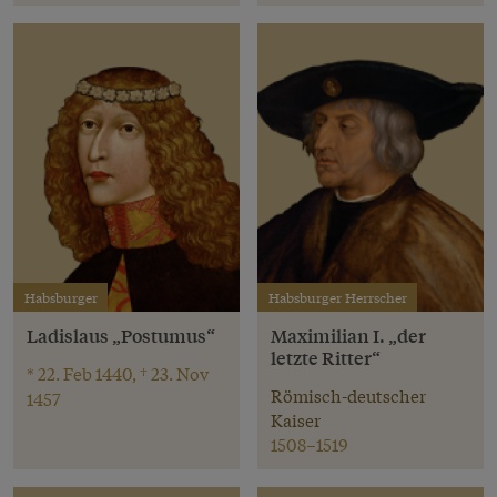
Habsburger
Habsburger Herrscher
Ladislaus „Postumus“
Maximilian I. „der
letzte Ritter“
* 22. Feb 1440, † 23. Nov
Römisch-deutscher
1457
Kaiser
1508–1519