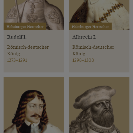
Habsburger Herrscher
Habsburger Herrscher
Rudolf I.
Albrecht I.
Römisch-deutscher
Römisch-deutscher
König
König
1273–1291
1298–1308