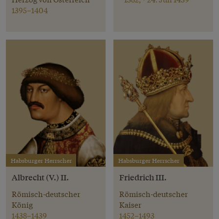
1395–1404
Habsburger Herrscher
Habsburger Herrscher
Albrecht (V.) II.
Friedrich III.
Römisch-deutscher
Römisch-deutscher
König
Kaiser
1438–1439
1452–1493