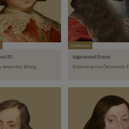
Habsburger
nd IV.
Sigismund Franz
-deutscher König
Erzherzog von Österreich-T