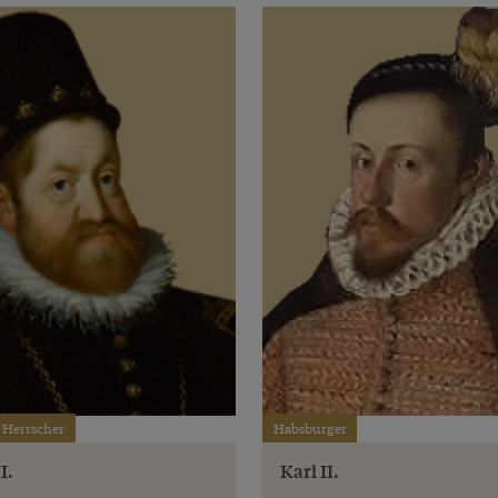
 Herrscher
Habsburger
I.
Karl II.