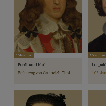
Habsburger
Habsburger
Ferdinand Karl
Leopol
Erzherzog von Österreich-Tirol
* 05. Jan