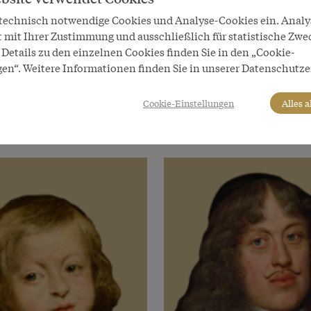
 technisch notwendige Cookies und Analyse-Cookies ein. Anal
t mit Ihrer Zustimmung und ausschließlich für statistische Zwe
Details zu den einzelnen Cookies finden Sie in den „Cookie-
 Herrscher
Habsburger
gen“. Weitere Informationen finden Sie in unserer Datenschutze
I.
Karl II.
Cookie-Einstellungen
Alles 
-deutscher Kaiser
König von Spanien
1