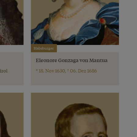
Habsburger
Eleonore Gonzaga von Mantua
irol
* 18. Nov 1630, † 06. Dez 1686