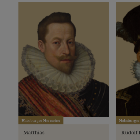
Habsburger Herrscher
Habsburger
Matthias
Rudolf I