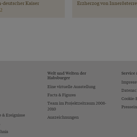
-deutscher Kaiser
Erzherzog von Innerösterr
2
Welt und Welten der
Service
Habsburger
Impres
Eine virtuelle Ausstellung
Datensc
Facts & Figures
Cookie-
Team im Projektzeitraum 2008-
Pressein
2010
e & Ereignisse
Auszeichnungen
n
chnis