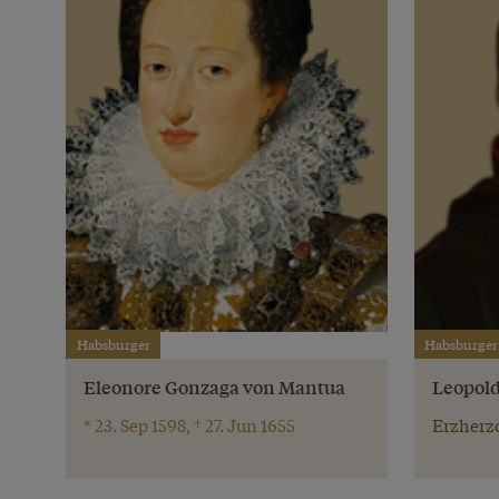
Habsburger
Habsburger
Eleonore Gonzaga von Mantua
Leopold
* 23. Sep 1598, † 27. Jun 1655
Erzherzo