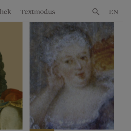
thek
Textmodus
EN