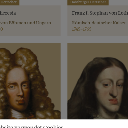
 Herrscher
Habsburger Herrscher
heresia
Franz I. Stephan von Lot
 von Böhmen und Ungarn
Römisch-deutscher Kaiser
80
1745–1765
bsite verwendet Cookies