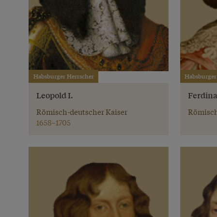
Habsburger Herrscher
Habsburger
Leopold I.
Ferdina
Römisch-deutscher Kaiser
Römisch
1658–1705