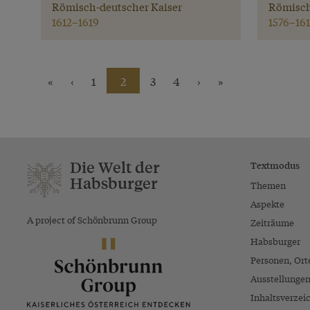
Römisch-deutscher Kaiser
Römisch
1612–1619
1576–161
«
‹
1
2
3
4
›
»
Die Welt der
Textmodus
Habsburger
Themen
Aspekte
A project of Schönbrunn Group
Zeiträume
Habsburger
Personen, Ort
Ausstellunge
Inhaltsverzei