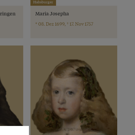
Habsburger
hringen
Maria Josepha
* 08. Dez 1699, † 17. Nov 1757