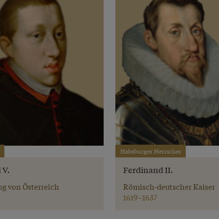
Habsburger Herrscher
 V.
Ferdinand II.
g von Österreich
Römisch-deutscher Kaiser
1619–1637