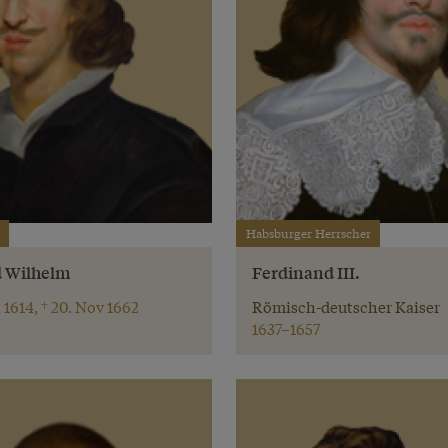
Habsburger Herrscher
d Wilhelm
Ferdinand III.
 1614, † 20. Nov 1662
Römisch-deutscher Kaiser
1637–1657