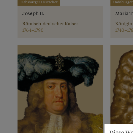
Habsburger Herrscher
Habsburger
Joseph II.
Maria T
Römisch-deutscher Kaiser
Königin
1764–1790
1740–17
Diese We