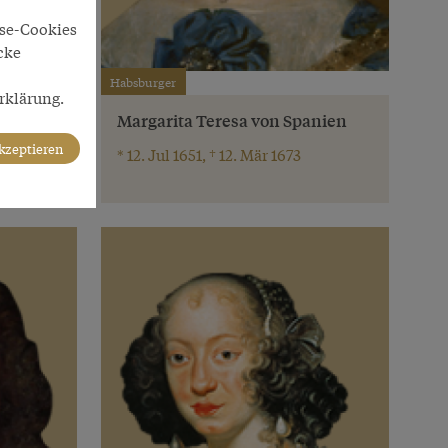
yse-Cookies
cke
Habsburger
rklärung.
Margarita Teresa von Spanien
akzeptieren
* 12. Jul 1651, † 12. Mär 1673