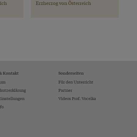
eich
Erzherzog von Österreich
 & Kontakt
Sonderseiten
sum
Für den Unterricht
hutzerklärung
Partner
Einstellungen
Videos Prof. Vocelka
fo