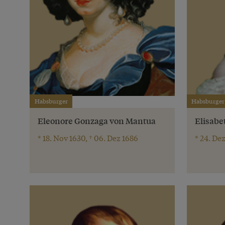
Habsburger
Habsburger
Eleonore Gonzaga von Mantua
Elisabe
* 18. Nov 1630, † 06. Dez 1686
* 24. Dez