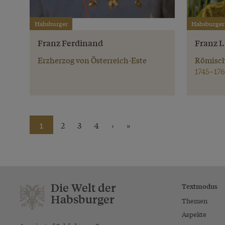
Habsburger
Habsburger
Franz Ferdinand
Franz I
Erzherzog von Österreich-Este
Römisch
1745–176
1
2
3
4
›
»
Die Welt der
Textmodus
Habsburger
Themen
Aspekte