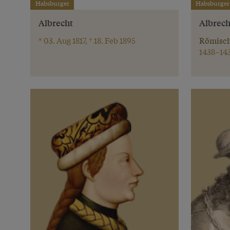
Habsburger
Habsburger
Albrecht
Albrecht
* 03. Aug 1817, † 18. Feb 1895
Römisch
1438–14