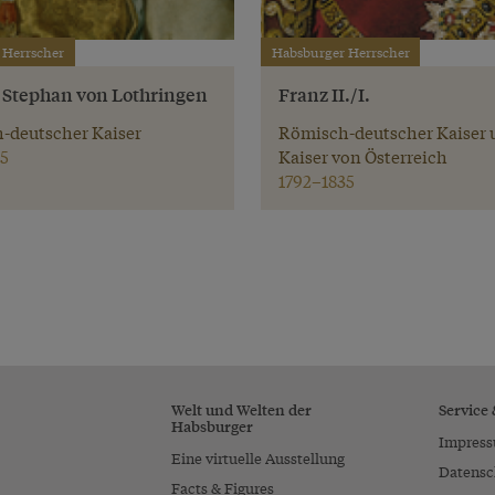
 Herrscher
Habsburger Herrscher
. Stephan von Lothringen
Franz II./I.
-deutscher Kaiser
Römisch-deutscher Kaiser 
5
Kaiser von Österreich
1792–1835
Welt und Welten der
Service
Habsburger
Impres
Eine virtuelle Ausstellung
Datensc
Facts & Figures