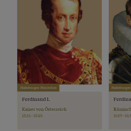
Habsburger Herrscher
Habsburger
Ferdinand I.
Ferdina
Kaiser von Österreich
Römisch
1835–1848
1619–16