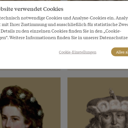
bsite verwendet Cookies
 technisch notwendige Cookies und Analyse-Cookies ein. Anal
t mit Ihrer Zustimmung und ausschließlich für statistische Zwe
 Herrscher
Habsburger Herrscher
Details zu den einzelnen Cookies finden Sie in den „Cookie-
gen“. Weitere Informationen finden Sie in unserer Datenschutze
t IV. „der Geduldige“
Albrecht VI. „der Freigie
von Österreich
Erzherzog von Österreich
Cookie-Einstellungen
Alles 
04