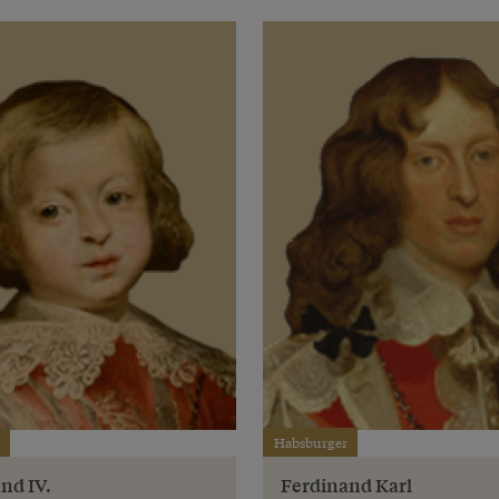
Habsburger
nd IV.
Ferdinand Karl