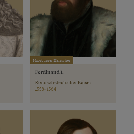
Habsburger Herrscher
Ferdinand I.
Römisch-deutscher Kaiser
1558–1564