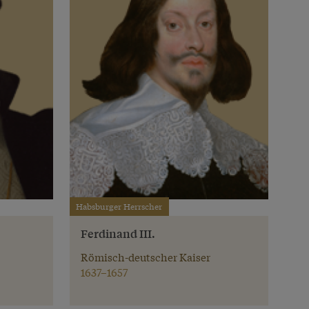
Habsburger Herrscher
Ferdinand III.
Römisch-deutscher Kaiser
1637–1657