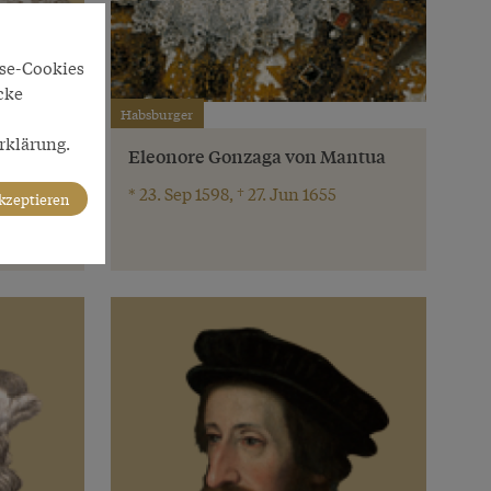
yse-Cookies
cke
Habsburger
rklärung.
bige“
Eleonore Gonzaga von Mantua
* 23. Sep 1598, † 27. Jun 1655
akzeptieren