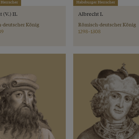
 Herrscher
Habsburger Herrscher
 (V.) II.
Albrecht I.
-deutscher König
Römisch-deutscher König
39
1298–1308