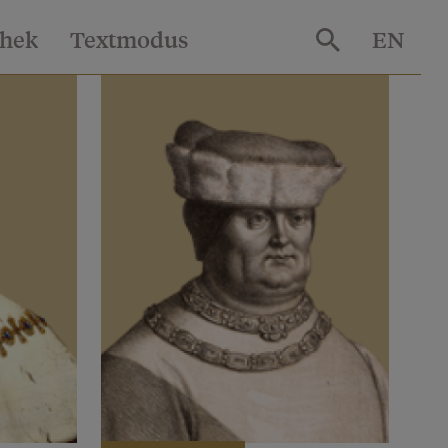
thek
Textmodus
EN