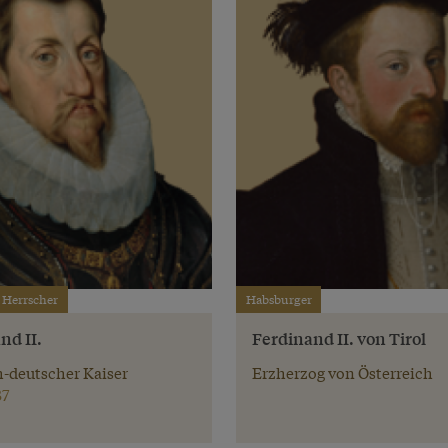
 Herrscher
Habsburger
nd II.
Ferdinand II. von Tirol
-deutscher Kaiser
Erzherzog von Österreich
37