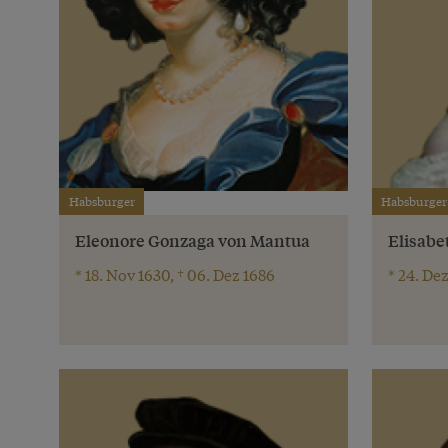
Habsburger
Habsburger
Eleonore Gonzaga von Mantua
Elisabe
* 18. Nov 1630, † 06. Dez 1686
* 24. Dez