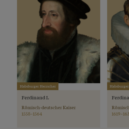
Habsburger Herrscher
Habsburger
Ferdinand I.
Ferdina
Römisch-deutscher Kaiser
Römisch
1558–1564
1619–16