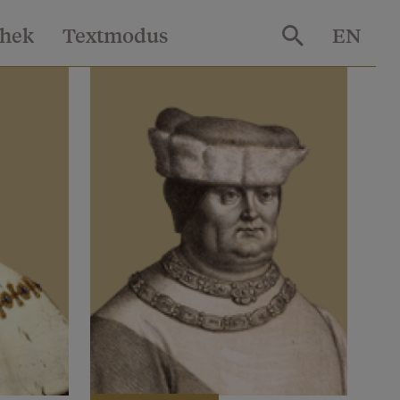
thek
Textmodus
EN