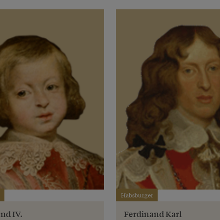
Habsburger
nd IV.
Ferdinand Karl