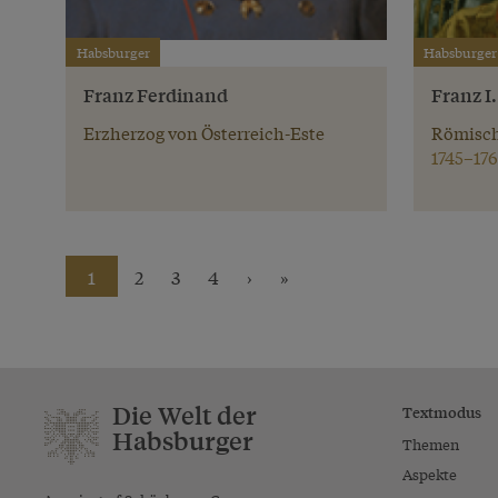
Habsburger
Habsburger
Franz Ferdinand
Franz I
Erzherzog von Österreich-Este
Römisch
1745–176
1
2
3
4
›
»
Die Welt der
Textmodus
Habsburger
Themen
Aspekte