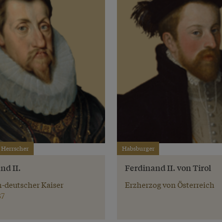
 Herrscher
Habsburger
nd II.
Ferdinand II. von Tirol
-deutscher Kaiser
Erzherzog von Österreich
37