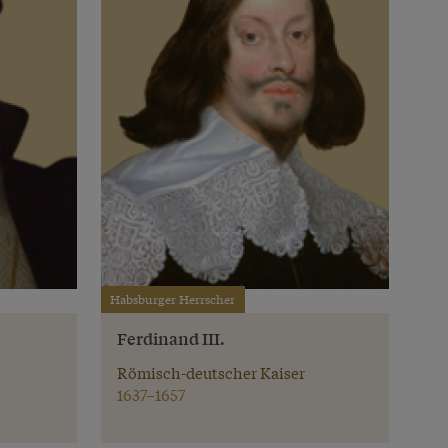
Habsburger Herrscher
Ferdinand III.
Römisch-deutscher Kaiser
1637–1657