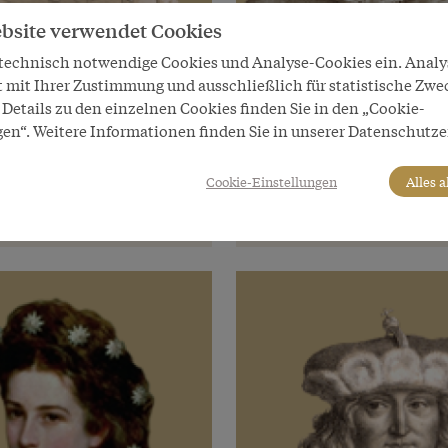
bsite verwendet Cookies
 technisch notwendige Cookies und Analyse-Cookies ein. Anal
t mit Ihrer Zustimmung und ausschließlich für statistische Zwe
 Herrscher
Habsburger Herrscher
Details zu den einzelnen Cookies finden Sie in den „Cookie-
gen“. Weitere Informationen finden Sie in unserer Datenschutze
t IV. „der Geduldige“
Albrecht VI. „der Freigie
von Österreich
Erzherzog von Österreich
Cookie-Einstellungen
Alles 
04