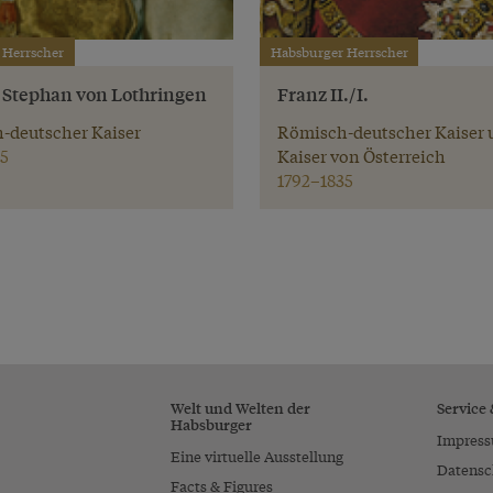
 Herrscher
Habsburger Herrscher
. Stephan von Lothringen
Franz II./I.
-deutscher Kaiser
Römisch-deutscher Kaiser 
5
Kaiser von Österreich
1792–1835
Welt und Welten der
Service
Habsburger
Impres
Eine virtuelle Ausstellung
Datensc
Facts & Figures