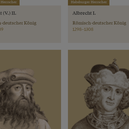
 Herrscher
Habsburger Herrscher
 (V.) II.
Albrecht I.
-deutscher König
Römisch-deutscher König
39
1298–1308