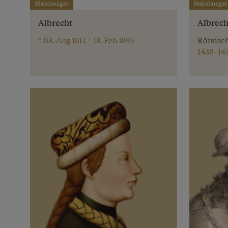
Habsburger
Habsburger
Albrecht
Albrecht
* 03. Aug 1817, † 18. Feb 1895
Römisch
1438–14