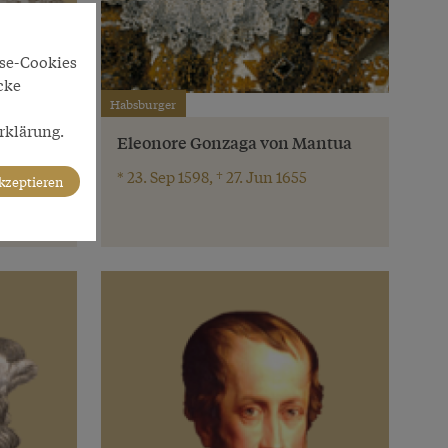
yse-Cookies
cke
Habsburger
rklärung.
bige“
Eleonore Gonzaga von Mantua
* 23. Sep 1598, † 27. Jun 1655
akzeptieren